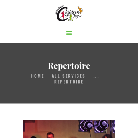
Gospelchor Children of Joy
STARTSEITE
ÜBER UNS
AUFTRITTE
Repertoire
MITSINGEN
HOME
ALL SERVICES
...
BUCHEN
REPERTOIRE
UNTERSTÜTZEN