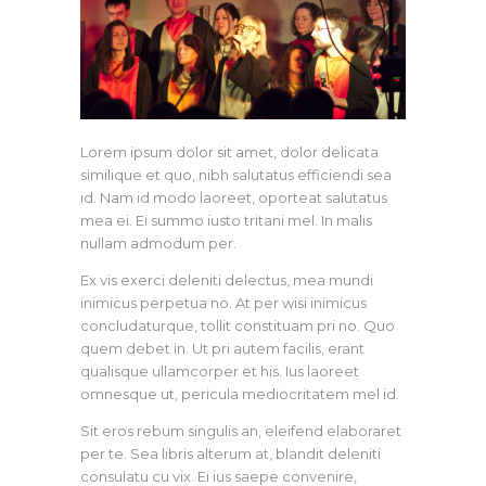
Lorem ipsum dolor sit amet, dolor delicata
similique et quo, nibh salutatus efficiendi sea
id. Nam id modo laoreet, oporteat salutatus
mea ei. Ei summo iusto tritani mel. In malis
nullam admodum per.
Ex vis exerci deleniti delectus, mea mundi
inimicus perpetua no. At per wisi inimicus
concludaturque, tollit constituam pri no. Quo
quem debet in. Ut pri autem facilis, erant
qualisque ullamcorper et his. Ius laoreet
omnesque ut, pericula mediocritatem mel id.
Sit eros rebum singulis an, eleifend elaboraret
per te. Sea libris alterum at, blandit deleniti
consulatu cu vix. Ei ius saepe convenire,