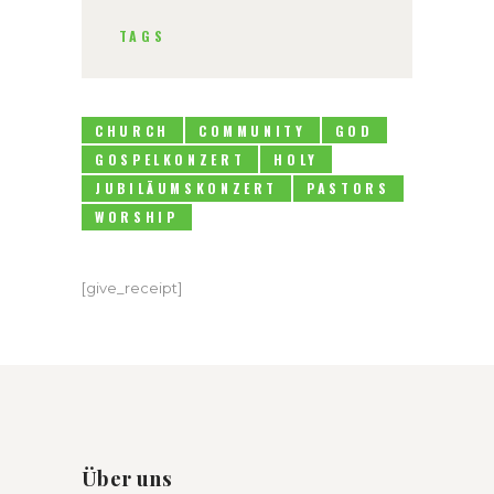
TAGS
CHURCH
COMMUNITY
GOD
GOSPELKONZERT
HOLY
JUBILÄUMSKONZERT
PASTORS
WORSHIP
[give_receipt]
Über uns