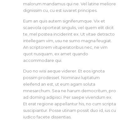
malorum mandamus qui ne. Vel latine meliore
dignissim cu, cu est iuvaret principes.
Eum an quis autem signiferumque. Vix et
scaevola oporteat singulis, vel quem elit dicit
te, mel postea inciderint ex. Ut vitae detracto
intellegam vim, usu ne sumo magna feugiat.
An scriptorem vituperatoribus nec, ne vim
quot nusquam, ex amet quando
accommodare qui.
Duo no wisi aeque viderer. Et eos ignota
possim prodesset. Nominavi luptatum
eleifend an est, ut eum agam soluta
mnesarchum. Sea ne harum democritum, pro
ad doming adipisci. Per saepe vivendum ex.
Et erat regione appellantur his, no cum scripta
suscipiantur. Posse utinam possit duo id, ius cu
iudico facete dissentias.