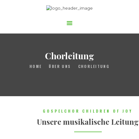
Gospelchor Children of Joy
STARTSEITE
ÜBER UNS
Chorleitung
AUFTRITTE
HOME
ÜBER UNS
CHORLEITUNG
MITSINGEN
BUCHEN
UNTERSTÜTZEN
GOSPELCHOR CHILDREN OF JOY
Unsere musikalische Leitung