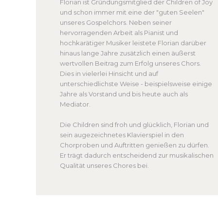
Florian ist Gründungsmitglied der Children of Joy
und schon immer mit eine der "guten Seelen"
unseres Gospelchors. Neben seiner
hervorragenden Arbeit als Pianist und
hochkarätiger Musiker leistete Florian darüber
hinaus lange Jahre zusätzlich einen äußerst
wertvollen Beitrag zum Erfolg unseres Chors.
Dies in vielerlei Hinsicht und auf
unterschiedlichste Weise - beispielsweise einige
Jahre als Vorstand und bis heute auch als
Mediator.
Die Children sind froh und glücklich, Florian und
sein augezeichnetes Klavierspiel in den
Chorproben und Auftritten genießen zu dürfen.
Er trägt dadurch entscheidend zur musikalischen
Qualität unseres Chores bei.