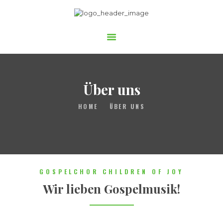
Gospelchor Children of Joy
STARTSEITE
ÜBER UNS
AUFTRITTE
Über uns
MITSINGEN
HOME
ÜBER UNS
BUCHEN
UNTERSTÜTZEN
GOSPELCHOR CHILDREN OF JOY
Wir lieben Gospelmusik!