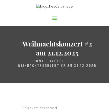
Gospelchor Children of Joy
STARTSEITE
ÜBER UNS
AUFTRITTE
Weihnachtskonzert #2
MITSINGEN
am 21.12.2025
BUCHEN
HOME
EVENTS
...
WEIHNACHTSKONZERT #2 AM 21.12.2025
UNTERSTÜTZEN
This event has passed.